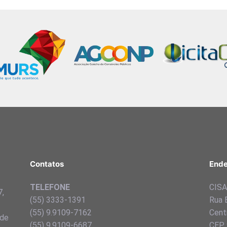
Contatos
Ende
TELEFONE
CISA 
7,
(55) 3333-1391
Rua 
(55) 9.9109-7162
Centr
 de
(55) 9.9109-6687
CEP 