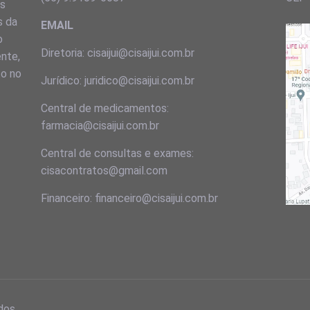
ns
s da
EMAIL
o
Diretoria: cisaijui@cisaijui.com.br
ente,
to no
Jurídico: juridico@cisaijui.com.br
Central de medicamentos:
farmacia@cisaijui.com.br
Central de consultas e exames:
cisacontratos@gmail.com
Financeiro: financeiro@cisaijui.com.br
dos.