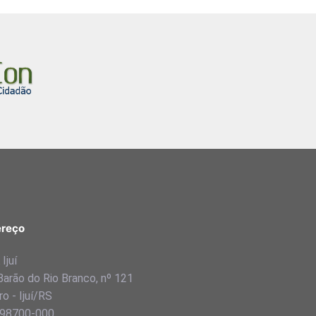
reço
Ijuí
Barão do Rio Branco, nº 121
o - Ijuí/RS
98700-000