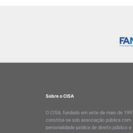
Sobre o CISA
O CISA, fundado em sete de maio de 199
constitui-se sob associação pública com
personalidade juridica de direito público e