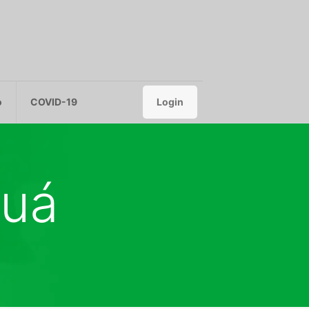
o
COVID-19
Login
auá