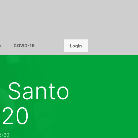
o
COVID-19
Login
s Santo
/20
6/20