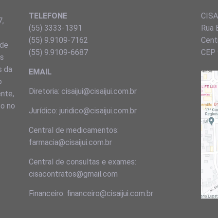
TELEFONE
CISA 
7,
(55) 3333-1391
Rua 
(55) 9.9109-7162
Centr
 de
(55) 9.9109-6687
CEP 
ns
s da
EMAIL
o
Diretoria: cisaijui@cisaijui.com.br
ente,
to no
Jurídico: juridico@cisaijui.com.br
Central de medicamentos:
farmacia@cisaijui.com.br
Central de consultas e exames:
cisacontratos@gmail.com
Financeiro: financeiro@cisaijui.com.br