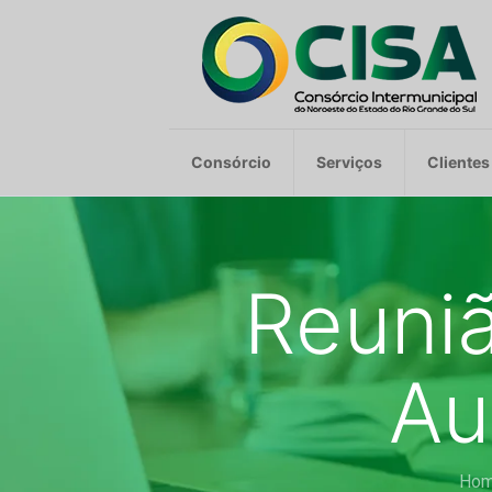
Consórcio
Serviços
Clientes
Reuniã
Au
Ho