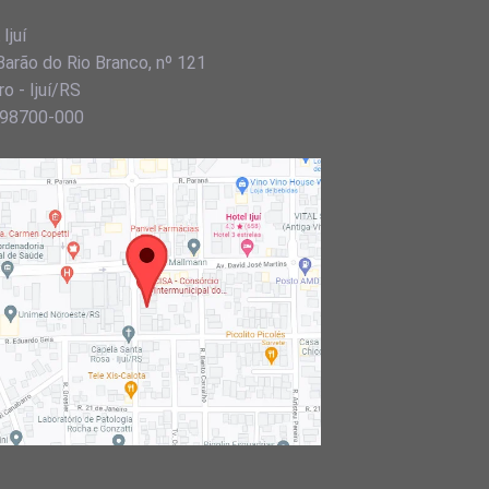
Ijuí
Barão do Rio Branco, nº 121
o - Ijuí/RS
98700-000