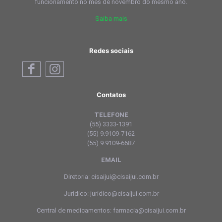
funcionamento no mês de novembro do mesmo ano.
Saiba mais
Redes sociais
Contatos
TELEFONE
(55) 3333-1391
(55) 9.9109-7162
(55) 9.9109-6687
EMAIL
Diretoria: cisaijui@cisaijui.com.br
Jurídico: juridico@cisaijui.com.br
Central de medicamentos: farmacia@cisaijui.com.br