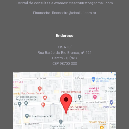
Central de consultas e exames: cisacontratos@gmail.com
Financeiro: financeiro@cisaijui.com.br
Endereço
CISA Ijuí
Rua Barão do Rio Branco, nº 121
Centro - Ijuí/RS
CEP 98700-000