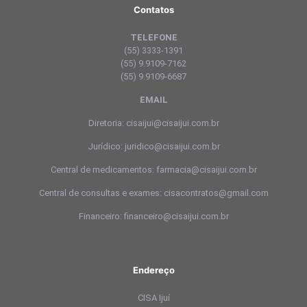
Contatos
TELEFONE
(55) 3333-1391
(55) 9.9109-7162
(55) 9.9109-6687
EMAIL
Diretoria: cisaijui@cisaijui.com.br
Jurídico: juridico@cisaijui.com.br
Central de medicamentos: farmacia@cisaijui.com.br
Central de consultas e exames: cisacontratos@gmail.com
Financeiro: financeiro@cisaijui.com.br
Endereço
CISA Ijuí