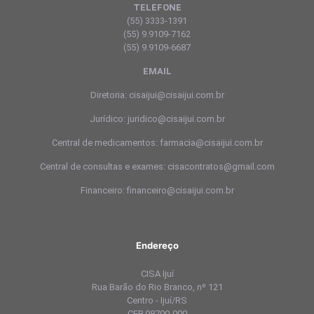
TELEFONE
(55) 3333-1391
(55) 9.9109-7162
(55) 9.9109-6687
EMAIL
Diretoria: cisaijui@cisaijui.com.br
Jurídico: juridico@cisaijui.com.br
Central de medicamentos: farmacia@cisaijui.com.br
Central de consultas e exames: cisacontratos@gmail.com
Financeiro: financeiro@cisaijui.com.br
Endereço
CISA Ijuí
Rua Barão do Rio Branco, nº 121
Centro - Ijuí/RS
CEP 98700-000