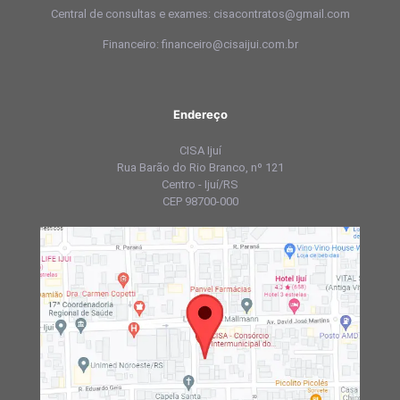
Central de consultas e exames: cisacontratos@gmail.com
Financeiro: financeiro@cisaijui.com.br
Endereço
CISA Ijuí
Rua Barão do Rio Branco, nº 121
Centro - Ijuí/RS
CEP 98700-000