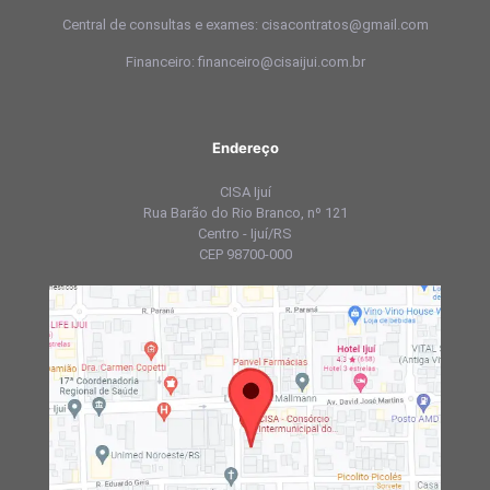
Central de consultas e exames: cisacontratos@gmail.com
Financeiro: financeiro@cisaijui.com.br
Endereço
CISA Ijuí
Rua Barão do Rio Branco, nº 121
Centro - Ijuí/RS
CEP 98700-000