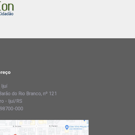
reço
Ijuí
Barão do Rio Branco, nº 121
o - Ijuí/RS
98700-000