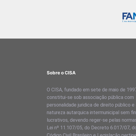
Sobre o CISA
O CISA, fundado em sete de maio de 199
constitui-se sob associação pública com
personalidade juridica de direito público e
natureza autarquica intermunicipal sem fi
lucrativos, devendo reger-se pelas norma
Lei nº 11.107/05, do Decreto 6.017/07, d
Código Civil Brasileiro e Legislação pertin