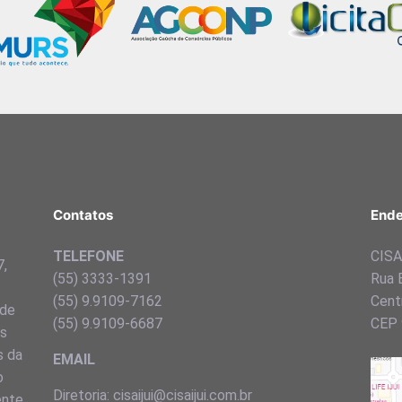
Contatos
Ende
TELEFONE
CISA 
7,
(55) 3333-1391
Rua 
(55) 9.9109-7162
Centr
 de
(55) 9.9109-6687
CEP 
ns
s da
EMAIL
o
Diretoria: cisaijui@cisaijui.com.br
ente,