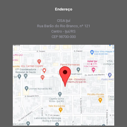
Endereço
CISA Ijuí
Rua Barão do Rio Branco, nº 121
Centro - Ijuí/RS
CEP 98700-000