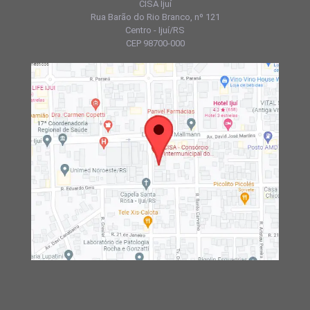
CISA Ijuí
Rua Barão do Rio Branco, nº 121
Centro - Ijuí/RS
CEP 98700-000