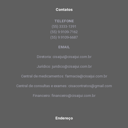
Contatos
TELEFONE
(55) 3333-1391
(55) 9.9109-7162
(55) 9.9109-6687
EMAIL
Diretoria: cisaijui@cisaijui.com.br
Jurídico: juridico@cisaijui.com.br
Central de medicamentos: farmacia@cisaijui.com.br
Central de consultas e exames: cisacontratos@gmail.com
Financeiro: financeiro@cisaijui.com.br
Endereço