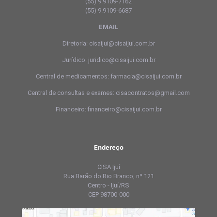
(55) 9.9109-7162
(55) 9.9109-6687
EMAIL
Diretoria: cisaijui@cisaijui.com.br
Jurídico: juridico@cisaijui.com.br
Central de medicamentos: farmacia@cisaijui.com.br
Central de consultas e exames: cisacontratos@gmail.com
Financeiro: financeiro@cisaijui.com.br
Endereço
CISA Ijuí
Rua Barão do Rio Branco, nº 121
Centro - Ijuí/RS
CEP 98700-000