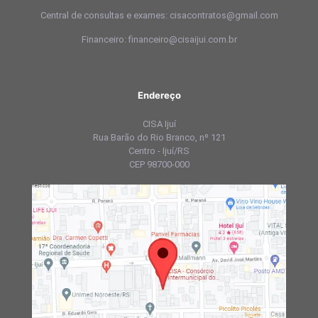
Central de consultas e exames: cisacontratos@gmail.com
Financeiro: financeiro@cisaijui.com.br
Endereço
CISA Ijuí
Rua Barão do Rio Branco, nº 121
Centro - Ijuí/RS
CEP 98700-000