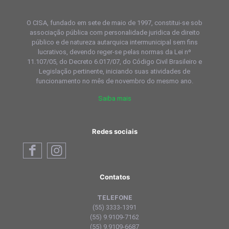
O CISA, fundado em sete de maio de 1997, constitui-se sob
associação pública com personalidade juridica de direito
público e de natureza autarquica intermunicipal sem fins
lucrativos, devendo reger-se pelas normas da Lei nº
11.107/05, do Decreto 6.017/07, do Código Civil Brasileiro e
Legislação pertinente, iniciando suas atividades de
funcionamento no mês de novembro do mesmo ano.
Saiba mais
Redes sociais
Contatos
TELEFONE
(55) 3333-1391
(55) 9.9109-7162
(55) 9.9109-6687