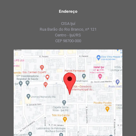
Endereço
CISA Ijuí
Rua Barão do Rio Branco, nº 121
Centro - Ijuí/RS
CEP 98700-000