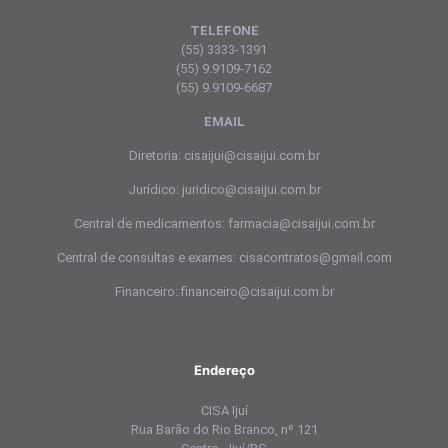
TELEFONE
(55) 3333-1391
(55) 9.9109-7162
(55) 9.9109-6687
EMAIL
Diretoria: cisaijui@cisaijui.com.br
Jurídico: juridico@cisaijui.com.br
Central de medicamentos: farmacia@cisaijui.com.br
Central de consultas e exames: cisacontratos@gmail.com
Financeiro: financeiro@cisaijui.com.br
Endereço
CISA Ijuí
Rua Barão do Rio Branco, nº 121