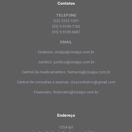
Contatos
TELEFONE
(55) 3333-1391
(55) 9.9109-7162
(55) 9.9109-6687
EMAIL
Diretoria: cisaijui@cisaijui.com.br
Jurídico: juridico@cisaijui.com.br
Central de medicamentos: farmacia@cisaijui.com.br
Central de consultas e exames: cisacontratos@gmail.com
Financeiro: financeiro@cisaijui.com.br
Endereço
CISA Ijuí