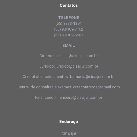
Contatos
TELEFONE
(55) 3333-1391
(55) 9.9109-7162
(55) 9.9109-6687
EMAIL
Diretoria: cisaijui@cisaijui.com.br
Jurídico: juridico@cisaijui.com.br
Central de medicamentos: farmacia@cisaijui.com.br
Central de consultas e exames: cisacontratos@gmail.com
Financeiro: financeiro@cisaijui.com.br
Endereço
CISA Ijuí