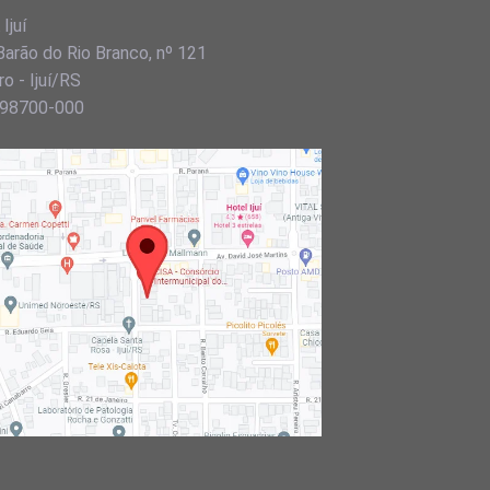
Ijuí
Barão do Rio Branco, nº 121
o - Ijuí/RS
98700-000