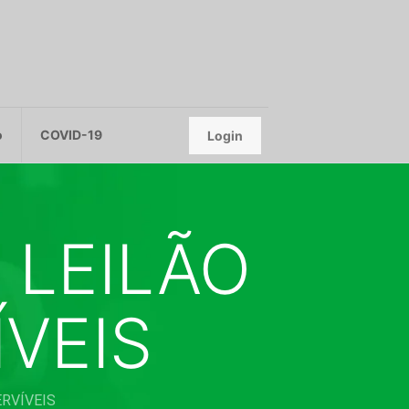
o
COVID-19
Login
 LEILÃO
ÍVEIS
ERVÍVEIS