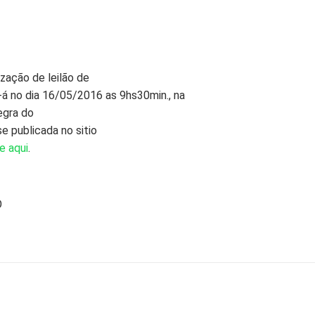
zação de leilão de
e-á no dia 16/05/2016 as 9hs30min., na
egra do
e publicada no sitio
e aqui
.
O