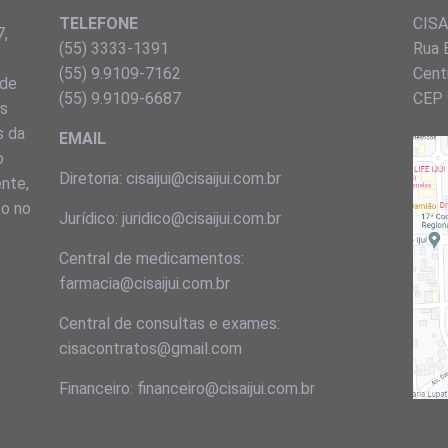
TELEFONE
CISA 
7,
(55) 3333-1391
Rua 
(55) 9.9109-7162
Centr
 de
(55) 9.9109-6687
CEP 
ns
s da
EMAIL
o
Diretoria: cisaijui@cisaijui.com.br
ente,
to no
Jurídico: juridico@cisaijui.com.br
Central de medicamentos:
farmacia@cisaijui.com.br
Central de consultas e exames:
cisacontratos@gmail.com
Financeiro: financeiro@cisaijui.com.br