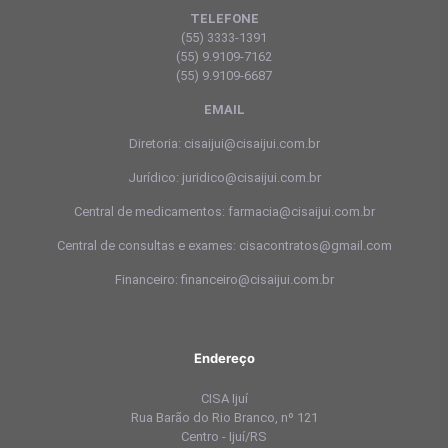
TELEFONE
(55) 3333-1391
(55) 9.9109-7162
(55) 9.9109-6687
EMAIL
Diretoria: cisaijui@cisaijui.com.br
Jurídico: juridico@cisaijui.com.br
Central de medicamentos: farmacia@cisaijui.com.br
Central de consultas e exames: cisacontratos@gmail.com
Financeiro: financeiro@cisaijui.com.br
Endereço
CISA Ijuí
Rua Barão do Rio Branco, nº 121
Centro - Ijuí/RS