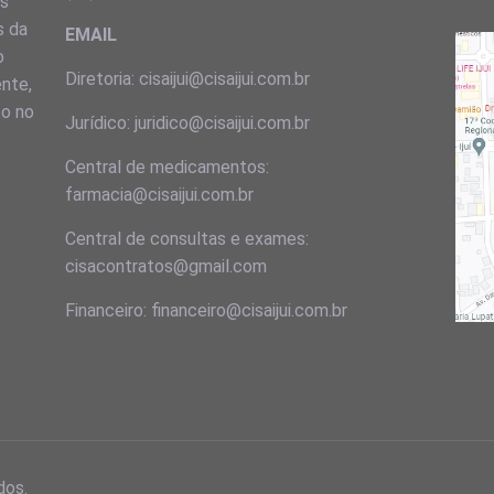
ns
s da
EMAIL
o
Diretoria: cisaijui@cisaijui.com.br
ente,
to no
Jurídico: juridico@cisaijui.com.br
Central de medicamentos:
farmacia@cisaijui.com.br
Central de consultas e exames:
cisacontratos@gmail.com
Financeiro: financeiro@cisaijui.com.br
dos.