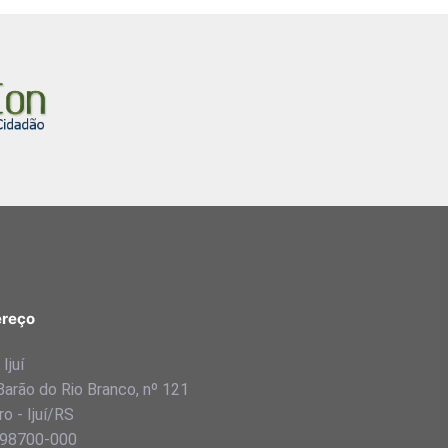
reço
Ijuí
Barão do Rio Branco, nº 121
o - Ijuí/RS
98700-000