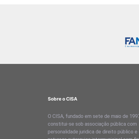
Sobre o CISA
O CISA, fundado em sete de maio de 199
constitui-se sob associação pública com
personalidade juridica de direito público e