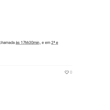
ª chamada
às 17hh30min
., e em
2ª e
0