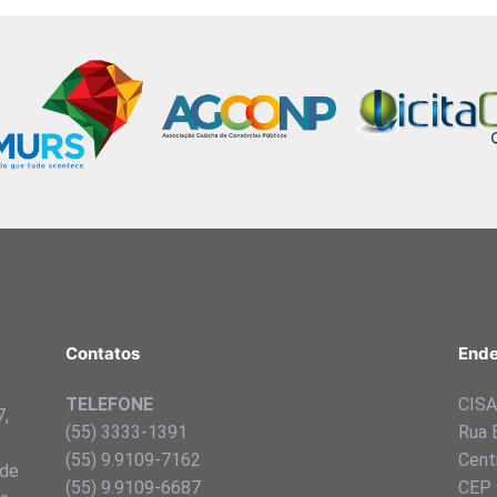
Contatos
Ende
TELEFONE
CISA 
7,
(55) 3333-1391
Rua 
(55) 9.9109-7162
Centr
 de
(55) 9.9109-6687
CEP 