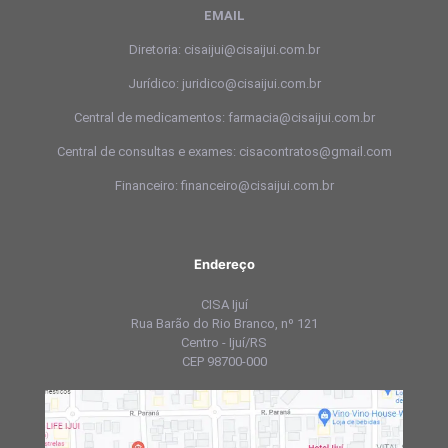
EMAIL
Diretoria: cisaijui@cisaijui.com.br
Jurídico: juridico@cisaijui.com.br
Central de medicamentos: farmacia@cisaijui.com.br
Central de consultas e exames: cisacontratos@gmail.com
Financeiro: financeiro@cisaijui.com.br
Endereço
CISA Ijuí
Rua Barão do Rio Branco, nº 121
Centro - Ijuí/RS
CEP 98700-000