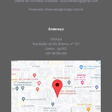
Central de consultas e exames: cisacontratos@gmail.com
Financeiro: financeiro@cisaijui.com.br
Endereço
CISA Ijuí
Rua Barão do Rio Branco, nº 121
Centro - Ijuí/RS
CEP 98700-000