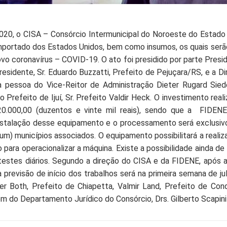
020, o CISA – Consórcio Intermunicipal do Noroeste do Estado
rtado dos Estados Unidos, bem como insumos, os quais serão 
ovo coronavírus – COVID-19. O ato foi presidido por parte Presi
sidente, Sr. Eduardo Buzzatti, Prefeito de Pejuçara/RS, e a Di
pessoa do Vice-Reitor de Administração Dieter Rugard Siede
Prefeito de Ijuí, Sr. Prefeito Valdir Heck. O investimento rea
.000,00 (duzentos e vinte mil reais), sendo que a FIDENE
nstalação desse equipamento e o processamento será exclusiv
) municípios associados. O equipamento possibilitará a realizaç
 para operacionalizar a máquina. Existe a possibilidade ainda d
estes diários. Segundo a direção do CISA e da FIDENE, após a
 a previsão de início dos trabalhos será na primeira semana de 
er Both, Prefeito de Chiapetta, Valmir Land, Prefeito de Con
ém do Departamento Jurídico do Consórcio, Drs. Gilberto Scapini