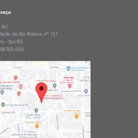
reço
Ijuí
Barão do Rio Branco, nº 121
o - Ijuí/RS
98700-000