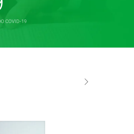
9
O COVID-19