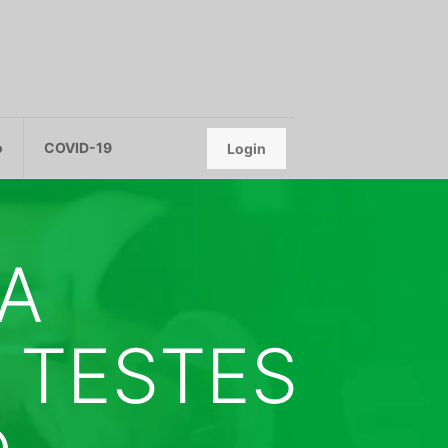
o
COVID-19
Login
A
 TESTES