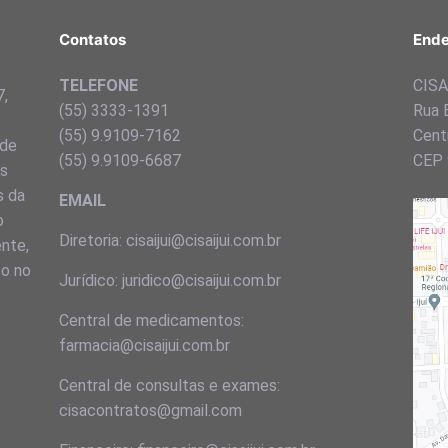
Contatos
Ende
TELEFONE
CISA 
7,
(55) 3333-1391
Rua 
(55) 9.9109-7162
Centr
 de
(55) 9.9109-6687
CEP 
ns
s da
EMAIL
o
Diretoria: cisaijui@cisaijui.com.br
ente,
to no
Jurídico: juridico@cisaijui.com.br
Central de medicamentos:
farmacia@cisaijui.com.br
Central de consultas e exames:
cisacontratos@gmail.com