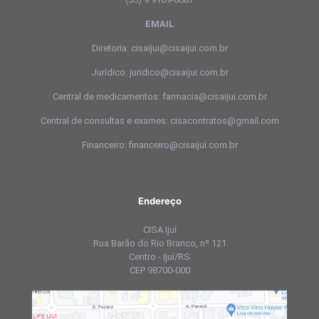
EMAIL
Diretoria: cisaijui@cisaijui.com.br
Jurídico: juridico@cisaijui.com.br
Central de medicamentos: farmacia@cisaijui.com.br
Central de consultas e exames: cisacontratos@gmail.com
Financeiro: financeiro@cisaijui.com.br
Endereço
CISA Ijuí
Rua Barão do Rio Branco, nº 121
Centro - Ijuí/RS
CEP 98700-000