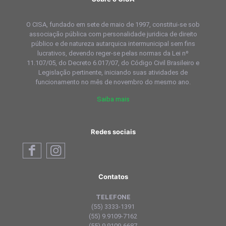
O CISA, fundado em sete de maio de 1997, constitui-se sob
associação pública com personalidade juridica de direito
público e de natureza autarquica intermunicipal sem fins
lucrativos, devendo reger-se pelas normas da Lei nº
11.107/05, do Decreto 6.017/07, do Código Civil Brasileiro e
Legislação pertinente, iniciando suas atividades de
funcionamento no mês de novembro do mesmo ano.
Saiba mais
Redes sociais
Contatos
TELEFONE
(55) 3333-1391
(55) 9.9109-7162
(55) 9.9109-6687