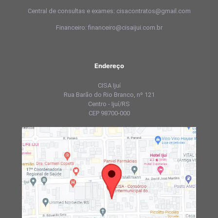
Central de consultas e exames: cisacontratos@gmail.com
Financeiro: financeiro@cisaijui.com.br
Endereço
CISA Ijuí
Rua Barão do Rio Branco, nº 121
Centro - Ijuí/RS
CEP 98700-000