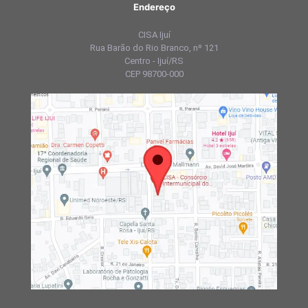
Endereço
CISA Ijuí
Rua Barão do Rio Branco, nº 121
Centro - Ijuí/RS
CEP 98700-000