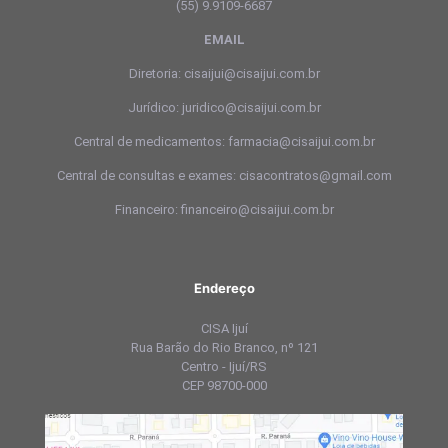
(55) 9.9109-6687
EMAIL
Diretoria: cisaijui@cisaijui.com.br
Jurídico: juridico@cisaijui.com.br
Central de medicamentos: farmacia@cisaijui.com.br
Central de consultas e exames: cisacontratos@gmail.com
Financeiro: financeiro@cisaijui.com.br
Endereço
CISA Ijuí
Rua Barão do Rio Branco, nº 121
Centro - Ijuí/RS
CEP 98700-000