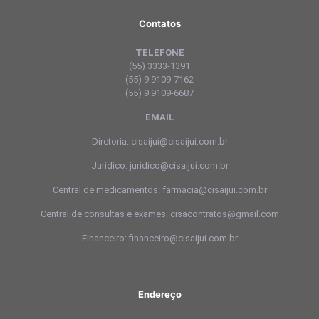
Contatos
TELEFONE
(55) 3333-1391
(55) 9.9109-7162
(55) 9.9109-6687
EMAIL
Diretoria: cisaijui@cisaijui.com.br
Jurídico: juridico@cisaijui.com.br
Central de medicamentos: farmacia@cisaijui.com.br
Central de consultas e exames: cisacontratos@gmail.com
Financeiro: financeiro@cisaijui.com.br
Endereço