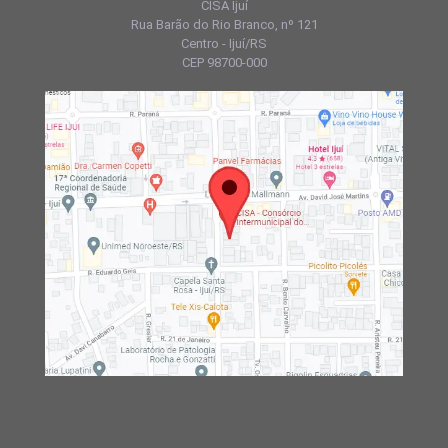
CISA Ijuí
Rua Barão do Rio Branco, nº 121
Centro - Ijuí/RS
CEP 98700-000