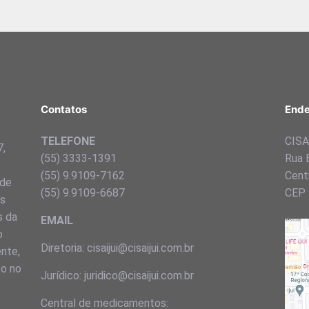
Contatos
Ende
TELEFONE
CISA 
7,
(55) 3333-1391
Rua 
(55) 9.9109-7162
Centr
 de
(55) 9.9109-6687
CEP 
ns
s da
EMAIL
o
Diretoria: cisaijui@cisaijui.com.br
ente,
to no
Jurídico: juridico@cisaijui.com.br
Central de medicamentos: