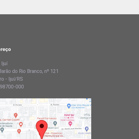
reço
Ijuí
Barão do Rio Branco, nº 121
o - Ijuí/RS
98700-000