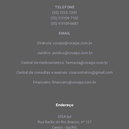
TELEFONE
(55) 3333-1391
(55) 9.9109-7162
(55) 9.9109-6687
EMAIL
Diretoria: cisaijui@cisaijui.com.br
Jurídico: juridico@cisaijui.com.br
Central de medicamentos: farmacia@cisaijui.com.br
Central de consultas e exames: cisacontratos@gmail.com
Financeiro: financeiro@cisaijui.com.br
Endereço
CISA Ijuí
Rua Barão do Rio Branco, nº 121
Centro - Ijuí/RS