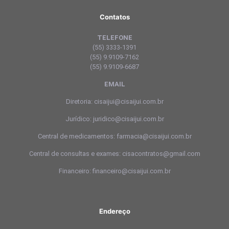
Contatos
TELEFONE
(55) 3333-1391
(55) 9.9109-7162
(55) 9.9109-6687
EMAIL
Diretoria: cisaijui@cisaijui.com.br
Jurídico: juridico@cisaijui.com.br
Central de medicamentos: farmacia@cisaijui.com.br
Central de consultas e exames: cisacontratos@gmail.com
Financeiro: financeiro@cisaijui.com.br
Endereço