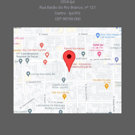
CISA Ijuí
Rua Barão do Rio Branco, nº 121
Centro - Ijuí/RS
CEP 98700-000