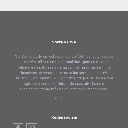
Sobre o CISA
O CISA, fundado em sete de maio de 1997, constitui-se sob
associação pública com personalidade juridica de direito
público e de natureza autarquica intermunicipal sem fins
lucrativos, devendo reger-se pelas normas da Lei nº
11.107/05, do Decreto 6.017/07, do Código Civil Brasileiro e
Legislação pertinente, iniciando suas atividades de
funcionamento no mês de novembro do mesmo ano.
Saiba mais
Redes sociais