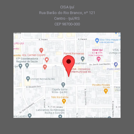
CISA Ijuí
Rua Barão do Rio Branco, nº 121
Centro - Ijuí/RS
CEP 98700-000