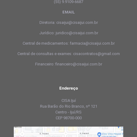
(55) 9.9109-6687
EMAIL
Diretoria: cisaijui@cisaijui.com.br
Jurídico: juridico@cisaijui.com.br
Central de medicamentos: farmacia@cisaijui.com.br
Central de consultas e exames: cisacontratos@gmail.com
Financeiro: financeiro@cisaijui.com.br
Endereço
CISA Ijuí
Rua Barão do Rio Branco, nº 121
Centro - Ijuí/RS
CEP 98700-000