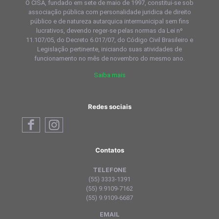
O CISA, fundado em sete de maio de 1997, constitui-se sob
associação pública com personalidade juridica de direito
público e de natureza autarquica intermunicipal sem fins
lucrativos, devendo reger-se pelas normas da Lei nº
11.107/05, do Decreto 6.017/07, do Código Civil Brasileiro e
Legislação pertinente, iniciando suas atividades de
funcionamento no mês de novembro do mesmo ano.
Saiba mais
Redes sociais
Contatos
TELEFONE
(55) 3333-1391
(55) 9.9109-7162
(55) 9.9109-6687
EMAIL