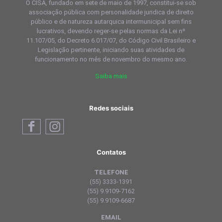
O CISA, fundado em sete de maio de 1997, constitui-se sob
associação pública com personalidade juridica de direito
público e de natureza autarquica intermunicipal sem fins
lucrativos, devendo reger-se pelas normas da Lei nº
11.107/05, do Decreto 6.017/07, do Código Civil Brasileiro e
Legislação pertinente, iniciando suas atividades de
funcionamento no mês de novembro do mesmo ano.
Saiba mais
Redes sociais
Contatos
TELEFONE
(55) 3333-1391
(55) 9.9109-7162
(55) 9.9109-6687
EMAIL