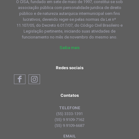
O CISA, fundado em sete de maio de 1997, constitui-se sob
associação pública com personalidade juridica de direito
público e de natureza autarquica intermunicipal sem fins
lucrativos, devendo reger-se pelas normas da Lei nº
11.107/05, do Decreto 6.017/07, do Código Civil Brasileiro e
Legislação pertinente, iniciando suas atividades de
funcionamento no mês de novembro do mesmo ano.
Saiba mais
Redes sociais
Contatos
TELEFONE
(55) 3333-1391
(55) 9.9109-7162
(55) 9.9109-6687
EMAIL