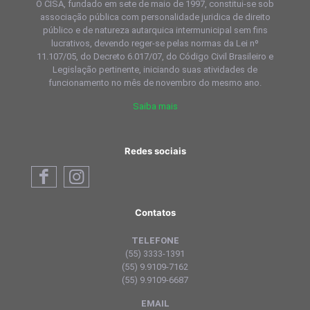
O CISA, fundado em sete de maio de 1997, constitui-se sob
associação pública com personalidade juridica de direito
público e de natureza autarquica intermunicipal sem fins
lucrativos, devendo reger-se pelas normas da Lei nº
11.107/05, do Decreto 6.017/07, do Código Civil Brasileiro e
Legislação pertinente, iniciando suas atividades de
funcionamento no mês de novembro do mesmo ano.
Saiba mais
Redes sociais
Contatos
TELEFONE
(55) 3333-1391
(55) 9.9109-7162
(55) 9.9109-6687
EMAIL