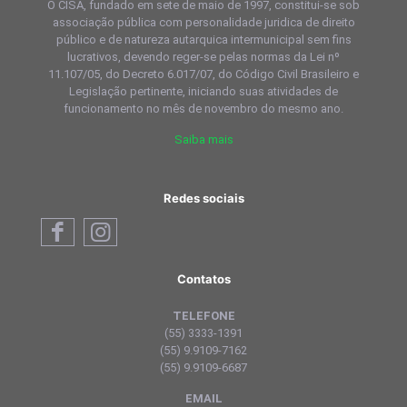
O CISA, fundado em sete de maio de 1997, constitui-se sob
associação pública com personalidade juridica de direito
público e de natureza autarquica intermunicipal sem fins
lucrativos, devendo reger-se pelas normas da Lei nº
11.107/05, do Decreto 6.017/07, do Código Civil Brasileiro e
Legislação pertinente, iniciando suas atividades de
funcionamento no mês de novembro do mesmo ano.
Saiba mais
Redes sociais
Contatos
TELEFONE
(55) 3333-1391
(55) 9.9109-7162
(55) 9.9109-6687
EMAIL