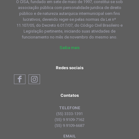
O CISA, fundado em sete de maio de 1997, constitui-se sob
associação pública com personalidade juridica de direito
público e de natureza autarquica intermunicipal sem fins
lucrativos, devendo reger-se pelas normas da Lei nº
11.107/05, do Decreto 6.017/07, do Código Civil Brasileiro e
Legislação pertinente, iniciando suas atividades de
funcionamento no mês de novembro do mesmo ano.
Saiba mais
Redes sociais
Contatos
TELEFONE
(55) 3333-1391
(55) 9.9109-7162
(55) 9.9109-6687
EMAIL